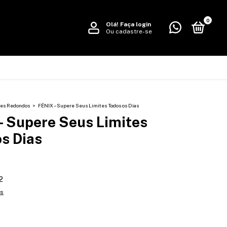
0
Olá!
Faça login
Ou cadastre-se
es Redondos
>
FÊNIX – Supere Seus Limites Todos os Dias
– Supere Seus Limites
s Dias
2
es