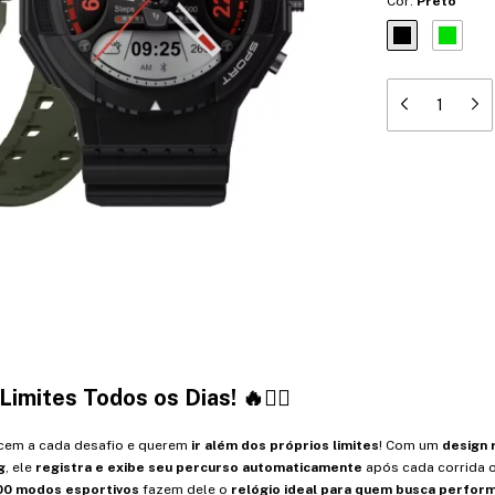
Cor:
Preto
imites Todos os Dias!
🔥🏃‍♂️
scem a cada desafio e querem
ir além dos próprios limites
! Com um
design 
g
, ele
registra e exibe seu percurso automaticamente
após cada corrida 
00 modos esportivos
fazem dele o
relógio ideal para quem busca perfor