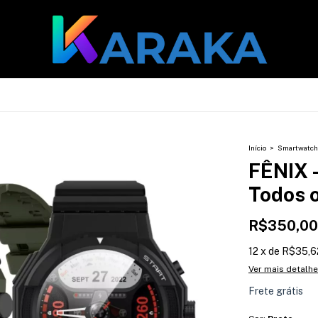
Início
>
Smartwatch
FÊNIX 
Todos o
R$350,00
12
x
de
R$35,6
Ver mais detalh
Frete grátis