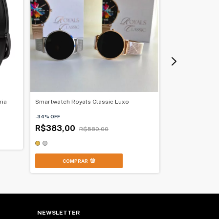
ria
Smartwatch Royals Classic Luxo
THUNDER – O Sm
Aventureiros
-
34
%
OFF
R$383,00
-
11
%
OFF
R$580,00
R$399,00
+1
COMPRAR
COMPR
NEWSLETTER