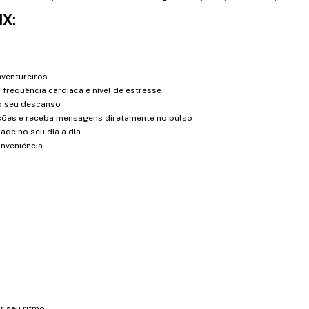
X:
o
 aventureiros
frequência cardíaca e nível de estresse
o seu descanso
ações e receba mensagens diretamente no pulso
dade no seu dia a dia
nveniência
 seu ritmo