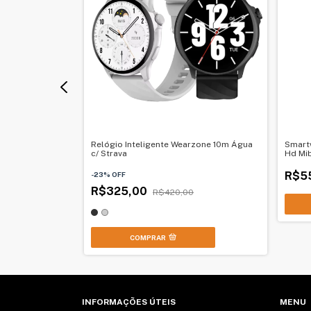
h dos
Relógio Inteligente Wearzone 10m Água
Smartw
c/ Strava
Hd Mi
R$5
-
23
%
OFF
R$325,00
0
R$420,00
COMPRAR
INFORMAÇÕES ÚTEIS
MENU