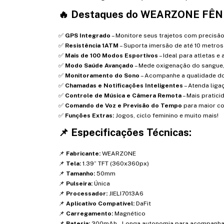
🔥
Destaques do WEARZONE FÊNI
✅
GPS Integrado
– Monitore seus trajetos com precisã
✅
Resistência 1ATM
– Suporta imersão de até 10 metros
✅
Mais de 100 Modos Esportivos
– Ideal para atletas e
✅
Modo Saúde Avançado
– Mede oxigenação do sangue, 
✅
Monitoramento do Sono
– Acompanhe a qualidade d
✅
Chamadas e Notificações Inteligentes
– Atenda lig
✅
Controle de Música e Câmera Remota
– Mais pratici
✅
Comando de Voz e Previsão do Tempo
para maior co
✅
Funções Extras:
Jogos, ciclo feminino e muito mais!
📌
Especificações Técnicas:
📌
Fabricante:
WEARZONE
📌
Tela:
1.39” TFT (360x360px)
📌
Tamanho:
50mm
📌
Pulseira:
Única
📌
Processador:
JIELI7013A6
📌
Aplicativo Compatível:
DaFit
📌
Carregamento:
Magnético
📌
Bateria:
300mAh – Longa autonomia para acompanhar