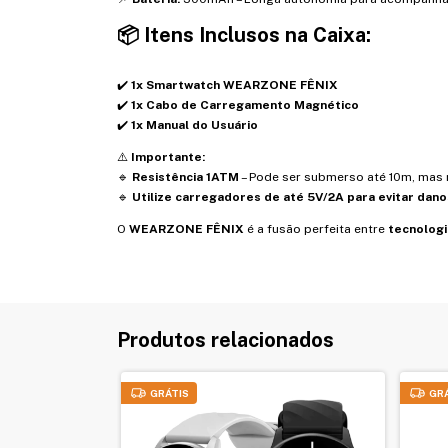
📦
Itens Inclusos na Caixa:
✔️
1x Smartwatch WEARZONE FÊNIX
✔️
1x Cabo de Carregamento Magnético
✔️
1x Manual do Usuário
⚠️
Importante:
🔹
Resistência 1ATM
– Pode ser submerso até 10m, mas 
🔹
Utilize carregadores de até 5V/2A para evitar danos
O
WEARZONE FÊNIX
é a fusão perfeita entre
tecnologi
Produtos relacionados
GRÁTIS
GR