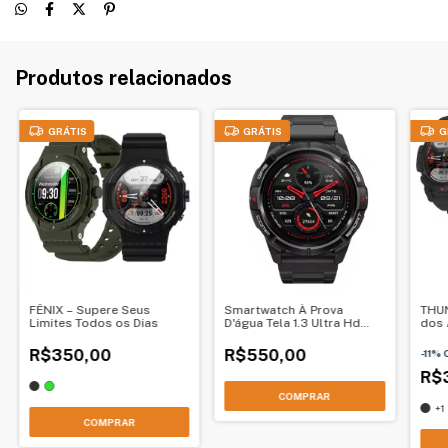
Produtos relacionados
GRÁTIS
GRÁTIS
G
FÊNIX – Supere Seus
Smartwatch À Prova
THUN
Limites Todos os Dias
D'água Tela 1.3 Ultra Hd
dos 
Mibro
R$350,00
R$550,00
-
11
%
R$
+1
COMPRAR